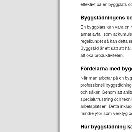
effektivt på en byggplats o
Byggstädningens bet
En byggplats kan vara en r
annat avfall som ackumule
regelbundet så kan detta sn
Byggstäd är ett sätt att håll
att öka produktiviteten.
Fördelarna med byg
När man arbetar på en byg
professionell byggstädnings
och säker. Genom att anlita 
specialutrustning och tekn
arbetsplatsen. Detta inklu
mindre ytor som verktyg o
Hur byggstädning kan