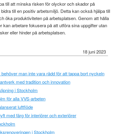
pa till att minska risken för olyckor och skador på
n bidra till en positiv arbetsmiljö. Detta kan också hjälpa till
ch öka produktiviteten på arbetsplatsen. Genom att hålla
 kan arbetare fokusera på att utföra sina uppgifter utan
risker eller hinder på arbetsplatsen.
18 juni 2023
 behöver man inte vara rädd för att tappa bort nyckeln
ntverk med tradition och innovation
lipning i Stockholm
lm för alla VVS-arbeten
lanserat luftflöde
yft med färg för interiörer och exteriörer
tockholm
ksrenoveringen i Stockholm