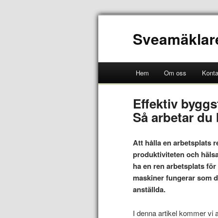
Sveamäklar
Hem
Om oss
Konta
Effektiv bygg
Så arbetar du 
Att hålla en arbetsplats r
produktiviteten och hälsa
ha en ren arbetsplats för 
maskiner fungerar som de
anställda.
I denna artikel kommer vi a