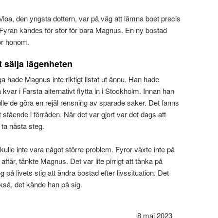
 Moa, den yngsta dottern, var på väg att lämna boet precis
 Fyran kändes för stor för bara Magnus. En ny bostad
för honom.
t sälja lägenheten
ga hade Magnus inte riktigt listat ut ännu. Han hade
kvar i Farsta alternativt flytta in i Stockholm. Innan han
lle de göra en rejäl rensning av sparade saker. Det fanns
 stående i förråden. När det var gjort var det dags att
 ta nästa steg.
kulle inte vara något större problem. Fyror växte inte på
 affär, tänkte Magnus. Det var lite pirrigt att tänka på
g på livets stig att ändra bostad efter livssituation. Det
också, det kände han på sig.
8 maj 2023