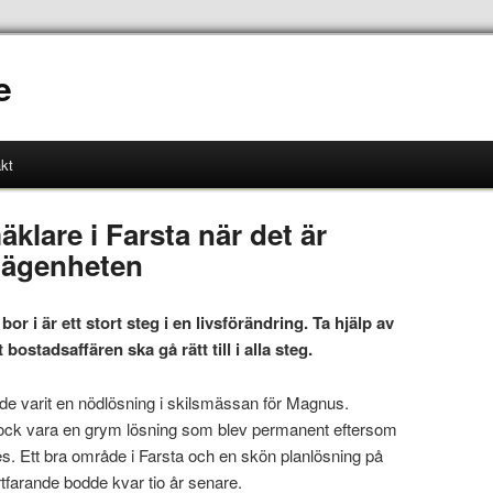
e
kt
klare i Farsta när det är
 lägenheten
or i är ett stort steg i en livsförändring. Ta hjälp av
 bostadsaffären ska gå rätt till i alla steg.
de varit en nödlösning i skilsmässan för Magnus.
ock vara en grym lösning som blev permanent eftersom
s. Ett bra område i Farsta och en skön planlösning på
rtfarande bodde kvar tio år senare.