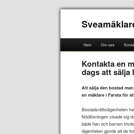
Sveamäklar
Hem
Om oss
Konta
Kontakta en mä
dags att sälja
Att sälja den bostad man b
en mäklare i Farsta för att
Bostadsrättslägenheten ha
Nödlösningen visade sig d
både han och barnen trivde
lägenheten gjorde att de fo