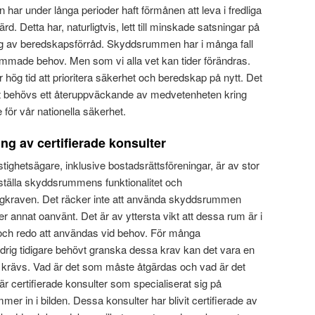
n har under långa perioder haft förmånen att leva i fredliga
ärd. Detta har, naturligtvis, lett till minskade satsningar på
ng av beredskapsförråd. Skyddsrummen har i många fall
mmade behov. Men som vi alla vet kan tider förändras.
r hög tid att prioritera säkerhet och beredskap på nytt. Det
det behövs ett återuppväckande av medvetenheten kring
ör vår nationella säkerhet.
g av certifierade konsulter
tighetsägare, inklusive bostadsrättsföreningar, är av stor
erställa skyddsrummens funktionalitet och
kraven. Det räcker inte att använda skyddsrummen
er annat oanvänt. Det är av yttersta vikt att dessa rum är i
ck och redo att användas vid behov. För många
drig tidigare behövt granska dessa krav kan det vara en
 krävs. Vad är det som måste åtgärdas och vad är det
här certifierade konsulter som specialiserat sig på
er in i bilden. Dessa konsulter har blivit certifierade av