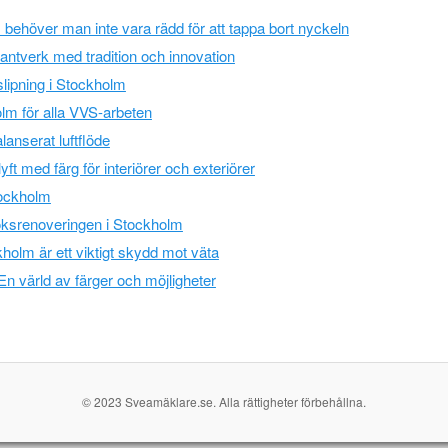
 behöver man inte vara rädd för att tappa bort nyckeln
ntverk med tradition och innovation
lipning i Stockholm
lm för alla VVS-arbeten
lanserat luftflöde
yft med färg för interiörer och exteriörer
tockholm
ksrenoveringen i Stockholm
holm är ett viktigt skydd mot väta
En värld av färger och möjligheter
© 2023 Sveamäklare.se. Alla rättigheter förbehållna.