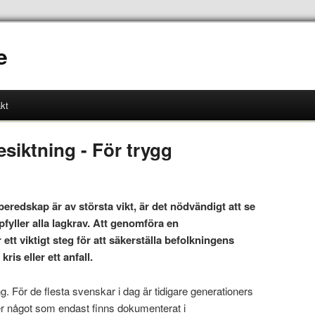
e
kt
iktning - För trygg
 beredskap är av största vikt, är det nödvändigt att se
fyller alla lagkrav. Att genomföra en
tt viktigt steg för att säkerställa befolkningens
ris eller ett anfall.
ing. För de flesta svenskar i dag är tidigare generationers
er något som endast finns dokumenterat i