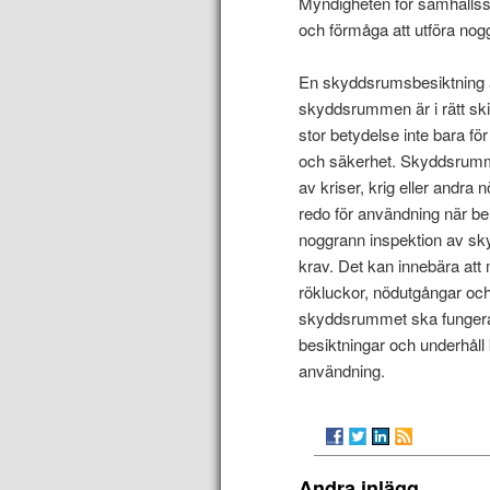
Myndigheten för samhällss
och förmåga att utföra nog
En skyddsrumsbesiktning är
skyddsrummen är i rätt skic
stor betydelse inte bara f
och säkerhet. Skyddsrummen
av kriser, krig eller andra n
redo för användning när be
noggrann inspektion av sky
krav. Det kan innebära att 
rökluckor, nödutgångar och
skyddsrummet ska fungera
besiktningar och underhåll
användning.
Andra inlägg