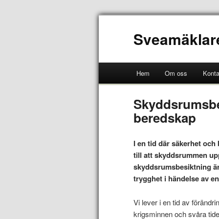
Sveamäklar
Hem
Om oss
Konta
Skyddsrumsbes
beredskap
I en tid där säkerhet och
till att skyddsrummen upp
skyddsrumsbesiktning är e
trygghet i händelse av en k
Vi lever i en tid av förändr
krigsminnen och svåra tid