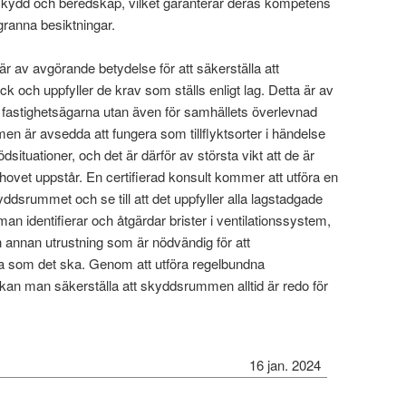
kydd och beredskap, vilket garanterar deras kompetens
granna besiktningar.
 av avgörande betydelse för att säkerställa att
k och uppfyller de krav som ställs enligt lag. Detta är av
ör fastighetsägarna utan även för samhällets överlevnad
 är avsedda att fungera som tillflyktsorter i händelse
ödsituationer, och det är därför av största vikt att de är
hovet uppstår. En certifierad konsult kommer att utföra en
ddsrummet och se till att det uppfyller alla lagstadgade
man identifierar och åtgärdar brister i ventilationssystem,
 annan utrustning som är nödvändig för att
 som det ska. Genom att utföra regelbundna
 kan man säkerställa att skyddsrummen alltid är redo för
16 jan. 2024