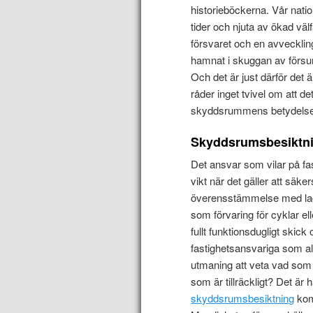
historieböckerna. Vår natio
tider och njuta av ökad välf
försvaret och en avveckli
hamnat i skuggan av försu
Och det är just därför det ä
råder inget tvivel om att 
skyddsrummens betydelse f
Skyddsrumsbesiktnin
Det ansvar som vilar på fas
vikt när det gäller att säk
överensstämmelse med lag
som förvaring för cyklar ell
fullt funktionsdugligt ski
fastighetsansvariga som al
utmaning att veta vad som
som är tillräckligt? Det är 
skyddsrumsbesiktning
komm