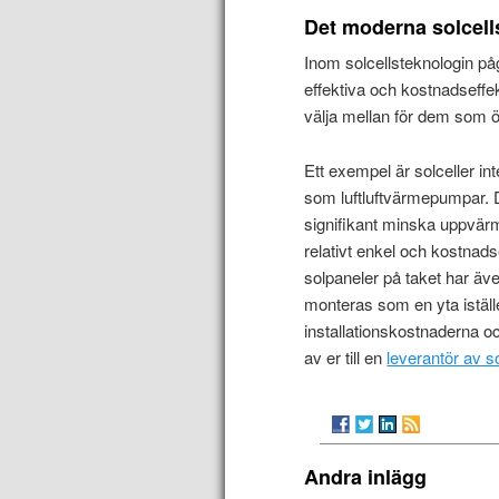
Det moderna solcell
Inom solcellsteknologin påg
effektiva och kostnadseffek
välja mellan för dem som öv
Ett exempel är solceller in
som luftluftvärmepumpar.
signifikant minska uppvärm
relativt enkel och kostnad
solpaneler på taket har ä
monteras som en yta iställ
installationskostnaderna oc
av er till en
leverantör av so
Andra inlägg