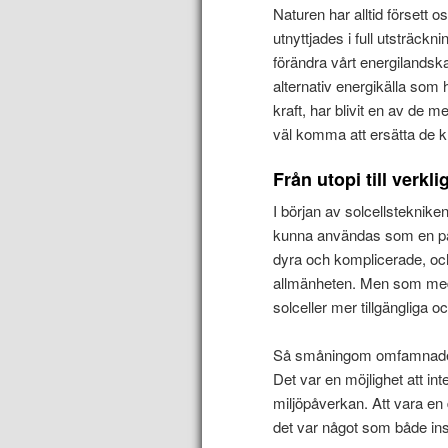
Naturen har alltid försett
utnyttjades i full utsträckn
förändra vårt energilandska
alternativ energikälla som h
kraft, har blivit en av de 
väl komma att ersätta de k
Från utopi till verkli
I början av solcellsteknike
kunna användas som en pålit
dyra och komplicerade, och 
allmänheten. Men som med a
solceller mer tillgängliga o
Så småningom omfamnade f
Det var en möjlighet att in
miljöpåverkan. Att vara en 
det var något som både in