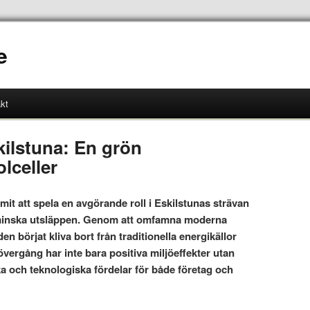
e
kt
kilstuna: En grön
lceller
it att spela en avgörande roll i Eskilstunas strävan
h minska utsläppen. Genom att omfamna moderna
en börjat kliva bort från traditionella energikällor
vergång har inte bara positiva miljöeffekter utan
 och teknologiska fördelar för både företag och