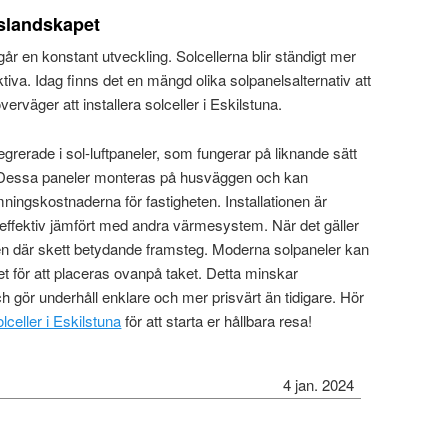
slandskapet
år en konstant utveckling. Solcellerna blir ständigt mer
tiva. Idag finns det en mängd olika solpanelsalternativ att
erväger att installera solceller i Eskilstuna.
tegrerade i sol-luftpaneler, som fungerar på liknande sätt
 Dessa paneler monteras på husväggen och kan
ningskostnaderna för fastigheten. Installationen är
seffektiv jämfört med andra värmesystem. När det gäller
ven där skett betydande framsteg. Moderna solpaneler kan
et för att placeras ovanpå taket. Detta minskar
h gör underhåll enklare och mer prisvärt än tidigare. Hör
lceller i Eskilstuna
för att starta er hållbara resa!
4 jan. 2024