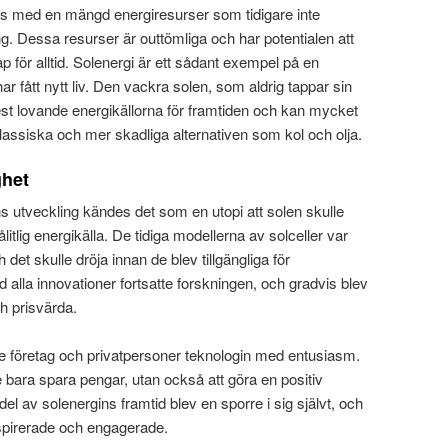
 oss med en mängd energiresurser som tidigare inte
ing. Dessa resurser är outtömliga och har potentialen att
p för alltid. Solenergi är ett sådant exempel på en
ar fått nytt liv. Den vackra solen, som aldrig tappar sin
mest lovande energikällorna för framtiden och kan mycket
lassiska och mer skadliga alternativen som kol och olja.
ghet
ns utveckling kändes det som en utopi att solen skulle
lig energikälla. De tidiga modellerna av solceller var
det skulle dröja innan de blev tillgängliga för
lla innovationer fortsatte forskningen, och gradvis blev
ch prisvärda.
öretag och privatpersoner teknologin med entusiasm.
te bara spara pengar, utan också att göra en positiv
del av solenergins framtid blev en sporre i sig självt, och
spirerade och engagerade.