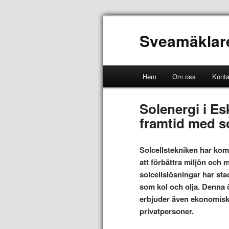
Sveamäklar
Hem
Om oss
Konta
Solenergi i Es
framtid med so
Solcellstekniken har komm
att förbättra miljön oc
solcellslösningar har stad
som kol och olja. Denna ö
erbjuder även ekonomiska
privatpersoner.